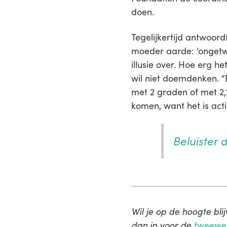
doen.
Tegelijkertijd antwoor
moeder aarde: ‘ongetwi
illusie over. Hoe erg h
wil niet doemdenken. “
met 2 graden of met 2,1
komen, want het is acti
Beluister
Wil je op de hoogte bli
dan in voor de
tweewek