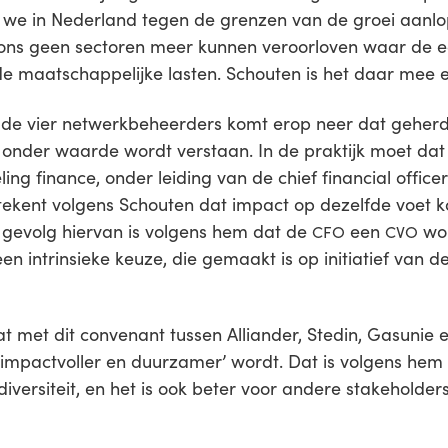
t we in Nederland tegen de grenzen van de groei aanlo
ons geen sectoren meer kunnen veroorloven waar de e
 maatschappelijke lasten. Schouten is het daar mee e
e vier netwerkbeheerders komt erop neer dat geherd
 onder waarde wordt verstaan. In de praktijk moet dat 
ing finance, onder leiding van de chief financial officer
ekent volgens Schouten dat impact op dezelfde voet k
 gevolg hiervan is volgens hem dat de
een
wor
CFO
CVO
een intrinsieke keuze, die gemaakt is op initiatief van d
at met dit convenant tussen Alliander, Stedin, Gasunie 
r, impactvoller en duurzamer’ wordt. Dat is volgens hem
diversiteit, en het is ook beter voor andere stakeholder