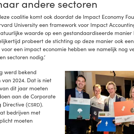
naar andere sectoren
 deze coalitie komt ook doordat de Impact Economy Fou
ard University een framework voor Impact Accounting
n natuurlijke waarde op een gestandaardiseerde manie
lijkertijd probeert de stichting op deze manier ook ee
t voor een impact economie hebben we namelijk nog v
en sectoren nodig.’
g werd bekend
 van 2024. Dat is niet
 van dit jaar moeten
ldoen aan de Corporate
 Directive (
).
CSRD
 dat bedrijven met
rplicht moeten