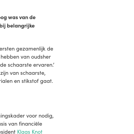
roog was van de
ij belangrijke
 eersten gezamenlijk de
ij hebben van oudsher
 de schaarste ervaren.’
zijn van schaarste,
alen en stikstof gaat.
gingskader voor nodig,
is van financiële
esident
Klaas Knot