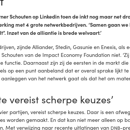
t
rner Schouten op Linkedin toen de inkt nog maar net d
king met 4 grote netwerkbedrijven. ‘Samen gaan we b
lt”. Inzet van de alliantie is brede welvaart.’
ijven, zijnde Alliander, Stedin, Gasunie en Enexis, als
t Schouten van de Impact Economy Foundation niet. ‘Z
 functie. Daarnaast zijn zij de eersten in de markt die
ls op een punt aanbeland dat er overal sprake lijkt te 
aanleggen van het netwerk gaat als dat het om materi
te vereist scherpe keuzes’
vier partijen, vereist scherpe keuzes. Daar is een afwe
s worden gemaakt. En dat kan niet meer alleen op bas
en. Met verwijzing naar recente uitlatingen van
-pr
DNB