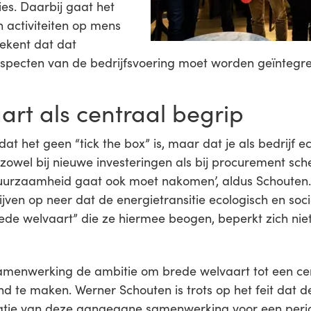
es. Daarbij gaat het
 activiteiten op mens
tekent dat dat
aspecten van de bedrijfsvoering moet worden geïntegr
art als centraal begrip
dat het geen “tick the box” is, maar dat je als bedrijf 
zowel bij nieuwe investeringen als bij procurement sc
duurzaamheid gaat ook moet nakomen’, aldus Schouten. 
ijven op neer dat de energietransitie ecologisch en so
de welvaart” die ze hiermee beogen, beperkt zich niet
menwerking de ambitie om brede welvaart tot een cen
 te maken. Werner Schouten is trots op het feit dat 
atie van deze aangegane samenwerking voor een peri