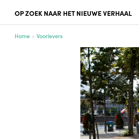
OP ZOEK NAAR HET NIEUWE VERHAAL
You
Home
Voorlevers
are
Kruimelpad
Afbeelding
here: