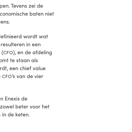
pen. Tevens zei de
conomische baten niet
ens.
efinieerd wordt wat
resulteren in een
 (
), en de afdeling
CFO
omt te staan als
dt, een chief value
e
’s van de vier
CFO
en Enexis de
 zowel beter voor het
s in de keten.