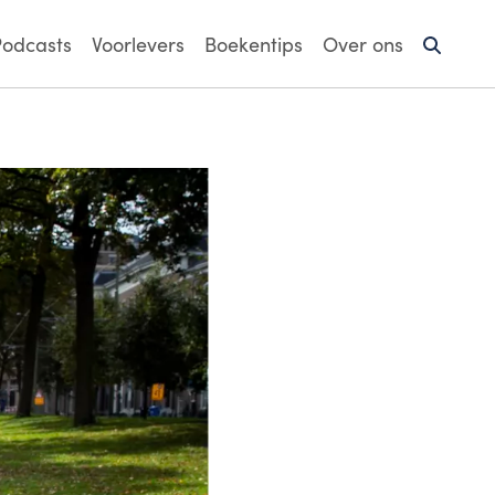
Podcasts
Voorlevers
Boekentips
Over ons
u